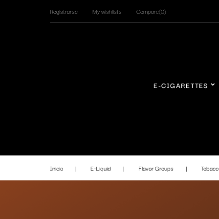
Registrarse
My wishlists
Compare(
0
)
E-CIGARETTES
Inicio
E-Liquid
Flavor Groups
Tobacc