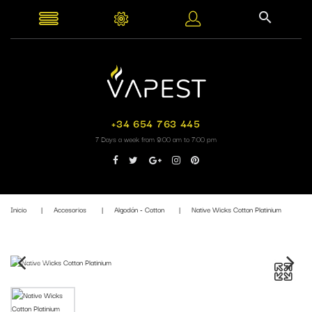
+34 654 763 445
7 Days a week from 9:00 am to 7:00 pm
Inicio
Accesorios
Algodón - Cotton
Native Wicks Cotton Platinium
Fuera de stock