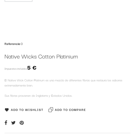
Referencia
0
Native Wicks Cotton Platinium
5 €
Impuestos incluidos
El Native Wick Cotton Platinum es una mezcla de diferentes fibras que restaura los sabores
extremadamente bien.
Sus fibras provienen de Inglaterra y Estados Unidos.
ADD TO WISHLIST
ADD TO COMPARE