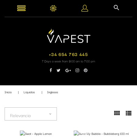
+34 654 763 445
7 Days a week from 9:00 am to 7:00 pm
Inicio
Liquidos
Ingleses
Relevancia
Fuera de stock
Fuera de stock