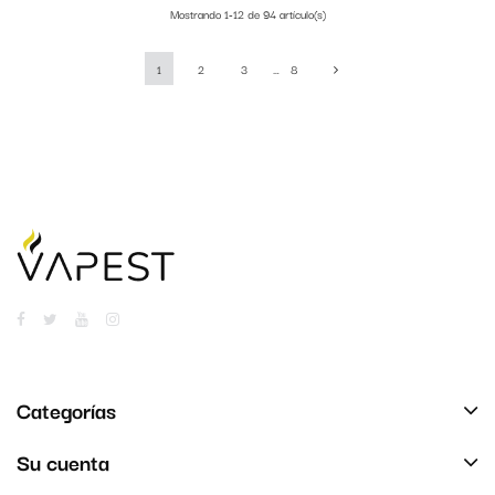
Mostrando 1-12 de 94 artículo(s)
1
2
3
…
8
Categorías
Su cuenta