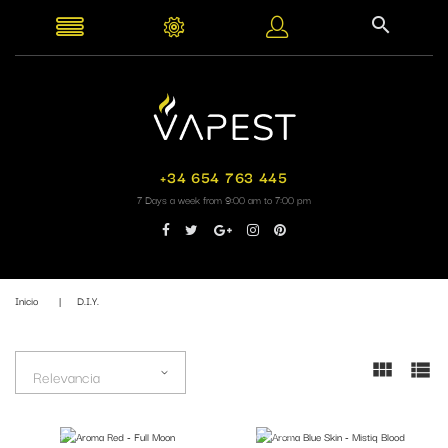
+34 654 763 445
7 Days a week from 9:00 am to 7:00 pm
Inicio
D.I.Y.
Relevancia
Fuera de stock
Fuera de stock