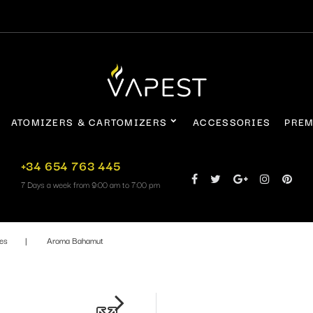
ATOMIZERS & CARTOMIZERS
ACCESSORIES
PREM
+34 654 763 445
7 Days a week from 9:00 am to 7:00 pm
des
Aroma Bahamut