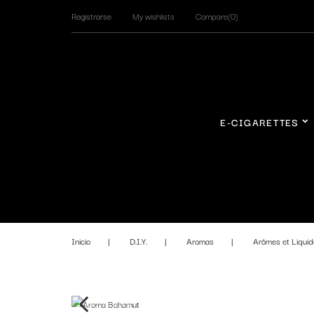
Registrarse
My wishlists
Compare(
0
)
E-CIGARETTES
Inicio
D.I.Y.
Aromas
Arômes et Liqui
Fuera de stock