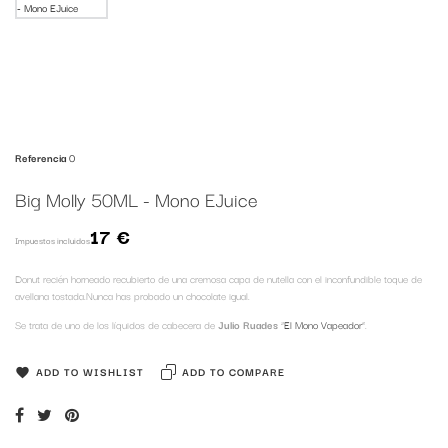
Referencia
0
Big Molly 50ML - Mono EJuice
17 €
Impuestos incluidos
Donut recién horneado recubierto de una cremosa capa de nutella con el inconfundible toque de
avellana tostada.Nunca has probado un chocolate igual.
Se trata de uno de los líquidos de cabecera de
Julio Ruades
“
El Mono Vapeador
”.
ADD TO WISHLIST
ADD TO COMPARE