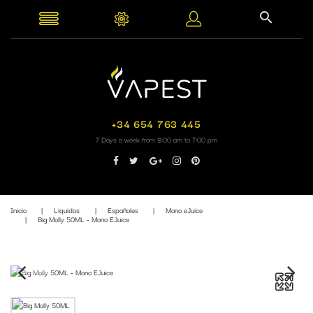
+34 654 763 445
7 Days a week from 9:00 am to 7:00 pm
Inicio
Liquidos
Españoles
Mono eJuice
Big Molly 50ML - Mono EJuice
Fuera de stock