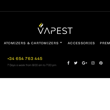
ATOMIZERS & CARTOMIZERS
ACCESSORIES
PREM
+34 654 763 445
7 Days a week from 9:00 am to 7:00 pm