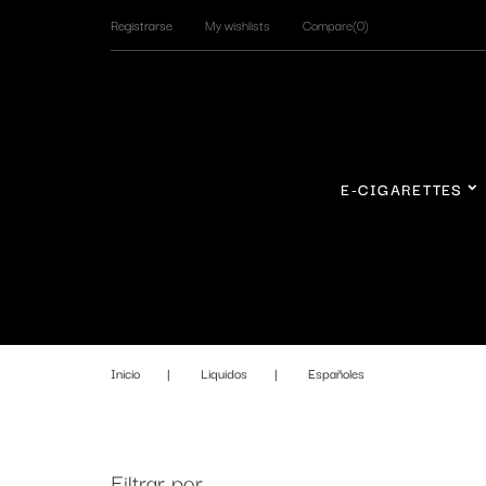
Registrarse
My wishlists
Compare(
0
)
E-CIGARETTES
Inicio
Liquidos
Españoles
Filtrar por