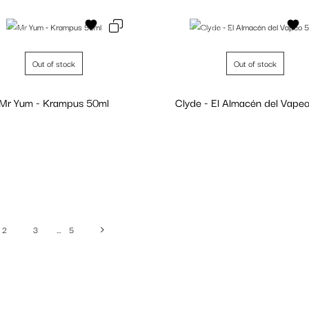
de stock
Fuera de stock
Out of stock
Out of stock
Mr Yum - Krampus 50ml
Clyde - El Almacén del Vape
Personalizar
Personalizar
2
3
…
5