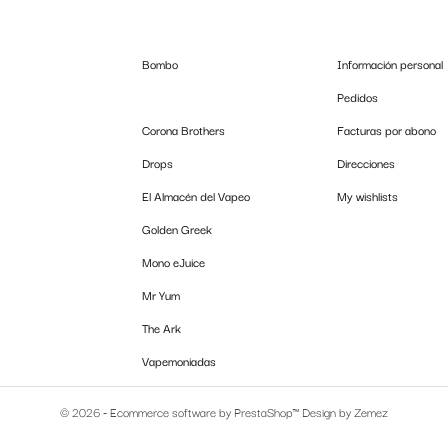
Bombo
Información personal
Pedidos
Corona Brothers
Facturas por abono
Drops
Direcciones
El Almacén del Vapeo
My wishlists
Golden Greek
Mono eJuice
Mr Yum
The Ark
Vapemoniadas
© 2026 - Ecommerce software by
PrestaShop™
Design by
Zemez