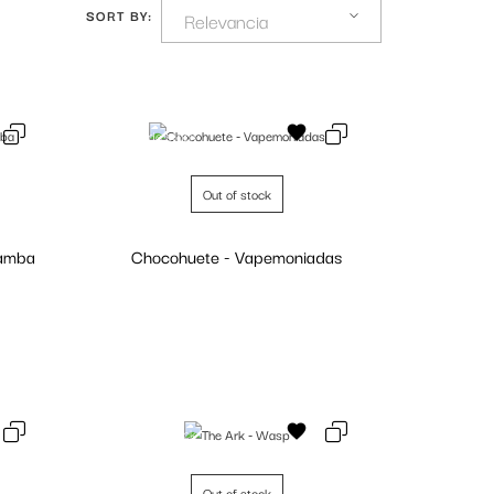
SORT BY:
Relevancia
Fuera de stock
Out of stock
Mamba
Chocohuete - Vapemoniadas
Personalizar
Fuera de stock
Out of stock