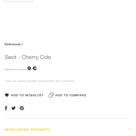
Referencia
0
Swot - Cherry Cola
9 €
Impuestos incluidos
Colas de cereza sacadas directamente de tu infancia!
ADD TO WISHLIST
ADD TO COMPARE
DETALLES DEL PRODUCTO