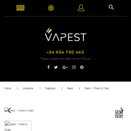
+34 654 763 445
7 Days a week from 9:00 am to 7:00 pm
Inicio
Liquidos
Ingleses
Swot
Swot - Cherry Cola
Fuera de stock